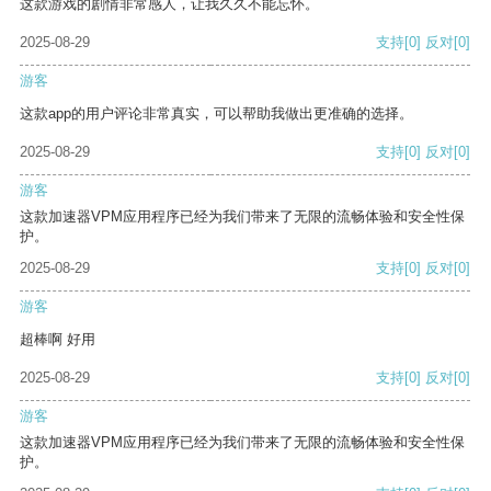
这款游戏的剧情非常感人，让我久久不能忘怀。
2025-08-29
支持
[0]
反对
[0]
游客
这款app的用户评论非常真实，可以帮助我做出更准确的选择。
2025-08-29
支持
[0]
反对
[0]
游客
这款加速器VPM应用程序已经为我们带来了无限的流畅体验和安全性保
护。
2025-08-29
支持
[0]
反对
[0]
游客
超棒啊 好用
2025-08-29
支持
[0]
反对
[0]
游客
这款加速器VPM应用程序已经为我们带来了无限的流畅体验和安全性保
护。