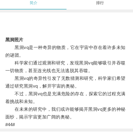
简介
排行
黑洞照片
黑洞vq是一种奇异的物质，它在宇宙中存在着许多未知
的谜团。
科学家们通过观测和研究，发现黑洞vq能够吸引并吞噬
一切物质，甚至连光线也无法逃脱其吞噬。
黑洞vq的奇异性引发了无数猜测和研究，科学家们希望
通过研究黑洞vq，解开宇宙的奥秘。
不过，黑洞vq也是充满危险的存在，探索它的过程充满
着挑战和未知。
在未来的研究中，我们或许能够揭开黑洞vq更多的神秘
面纱，揭示宇宙更加广阔的奥秘。
#44#