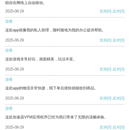
助你在网络上自由移动。
2025-08-29
支持
[0]
反对
[0]
游客
这款app就像我的私人助理，随时随地为我的办公提供帮助。
2025-08-29
支持
[0]
反对
[0]
游客
这款游戏非常好玩，画面精美，玩法丰富。
2025-08-29
支持
[0]
反对
[0]
游客
这款app的物流非常快捷，我下单后很快就能收到商品。
2025-08-29
支持
[0]
反对
[0]
游客
这款加速器VPM应用程序已经为我们带来了无限的流畅体验。
2025-08-29
支持
[0]
反对
[0]