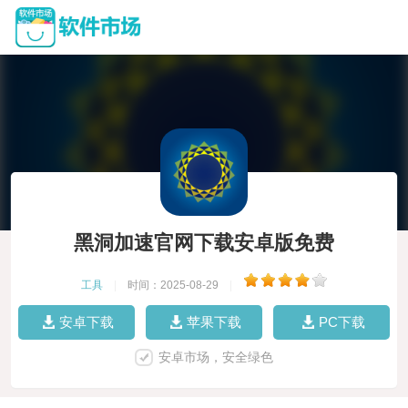
黑洞加速官网下载安卓版免费
工具
|
时间：2025-08-29
|
安卓下载
苹果下载
PC下载
安卓市场，安全绿色