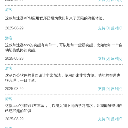
游客
这款加速器VPM应用程序已经为我们带来了无限的流畅体验。
2025-08-29
支持
[0]
反对
[0]
游客
这款加速器app的功能有点单一，可以增加一些新功能，比如增加一个自
动切换线路的功能。
2025-08-29
支持
[0]
反对
[0]
游客
这款办公软件的界面设计非常简洁，使用起来非常方便。功能的布局也
很合理，一目了然。
2025-08-29
支持
[0]
反对
[0]
游客
这款app的课程非常丰富，可以满足我不同的学习需求，让我能够找到自
己感兴趣的知识。
2025-08-29
支持
[0]
反对
[0]