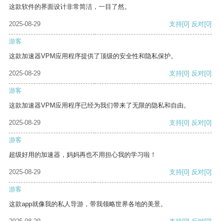
这款软件的界面设计非常简洁，一目了然。
2025-08-29
支持
[0]
反对
[0]
游客
这款加速器VPM应用程序提供了顶级的安全性和隐私保护。
2025-08-29
支持
[0]
反对
[0]
游客
这款加速器VPM应用程序已经为我们带来了无限的隐私和自由。
2025-08-29
支持
[0]
反对
[0]
游客
超级好用的加速器，妈妈再也不用担心我的学习啦！
2025-08-29
支持
[0]
反对
[0]
游客
这款app就像我的私人导游，带我领略世界各地的美景。