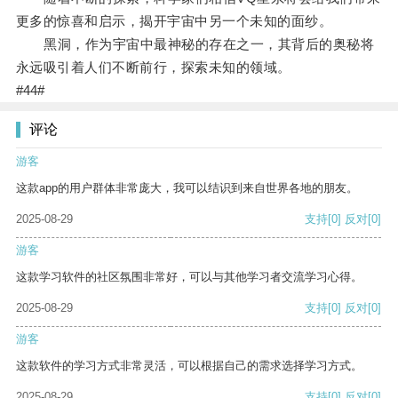
更多的惊喜和启示，揭开宇宙中另一个未知的面纱。
黑洞，作为宇宙中最神秘的存在之一，其背后的奥秘将
永远吸引着人们不断前行，探索未知的领域。
#44#
评论
游客
这款app的用户群体非常庞大，我可以结识到来自世界各地的朋友。
2025-08-29
支持
[0]
反对
[0]
游客
这款学习软件的社区氛围非常好，可以与其他学习者交流学习心得。
2025-08-29
支持
[0]
反对
[0]
游客
这款软件的学习方式非常灵活，可以根据自己的需求选择学习方式。
2025-08-29
支持
[0]
反对
[0]