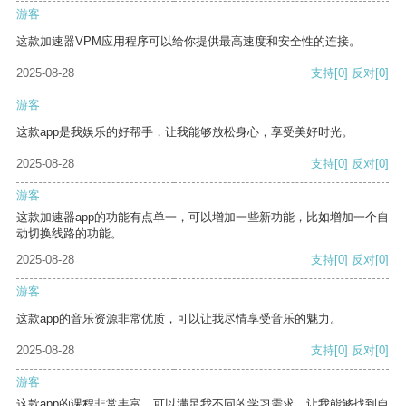
游客
这款加速器VPM应用程序可以给你提供最高速度和安全性的连接。
2025-08-28
支持
[0]
反对
[0]
游客
这款app是我娱乐的好帮手，让我能够放松身心，享受美好时光。
2025-08-28
支持
[0]
反对
[0]
游客
这款加速器app的功能有点单一，可以增加一些新功能，比如增加一个自
动切换线路的功能。
2025-08-28
支持
[0]
反对
[0]
游客
这款app的音乐资源非常优质，可以让我尽情享受音乐的魅力。
2025-08-28
支持
[0]
反对
[0]
游客
这款app的课程非常丰富，可以满足我不同的学习需求，让我能够找到自