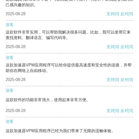
己感兴趣的知识。
2025-08-28
支持
[0]
反对
[0]
游客
这款软件非常实用，可以帮助我解决很多问题。比如，我可以使用它来
查找资料、翻译语言、编写代码等。
2025-08-28
支持
[0]
反对
[0]
游客
这款加速器VPM应用程序可以给你提供最高速度和安全性的连接，并帮
助你在网络上自由移动。
2025-08-28
支持
[0]
反对
[0]
游客
这款软件的功能非常强大，使用起来非常方便。
2025-08-28
支持
[0]
反对
[0]
游客
这款加速器VPM应用程序已经为我们带来了无限的流畅体验。