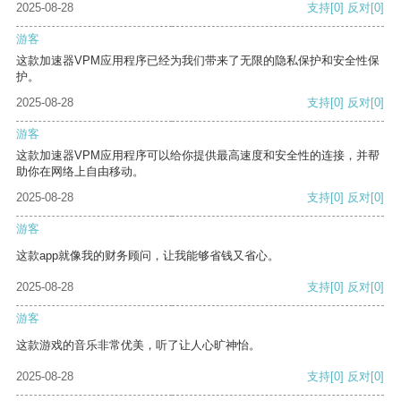
2025-08-28
支持
[0]
反对
[0]
游客
这款加速器VPM应用程序已经为我们带来了无限的隐私保护和安全性保
护。
2025-08-28
支持
[0]
反对
[0]
游客
这款加速器VPM应用程序可以给你提供最高速度和安全性的连接，并帮
助你在网络上自由移动。
2025-08-28
支持
[0]
反对
[0]
游客
这款app就像我的财务顾问，让我能够省钱又省心。
2025-08-28
支持
[0]
反对
[0]
游客
这款游戏的音乐非常优美，听了让人心旷神怡。
2025-08-28
支持
[0]
反对
[0]