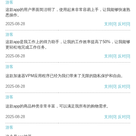
游客
这款app的用户界面简洁明了，使用起来非常容易上手，让我能够快速熟
悉操作。
2025-08-28
支持
[0]
反对
[0]
游客
这款app是我工作上的得力助手，让我的工作效率提高了50%，让我能够
更轻松地完成工作任务。
2025-08-28
支持
[0]
反对
[0]
游客
这款加速器VPM应用程序已经为我们带来了无限的隐私保护和自由。
2025-08-28
支持
[0]
反对
[0]
游客
这款app的商品种类非常丰富，可以满足我所有的购物需求。
2025-08-28
支持
[0]
反对
[0]
游客