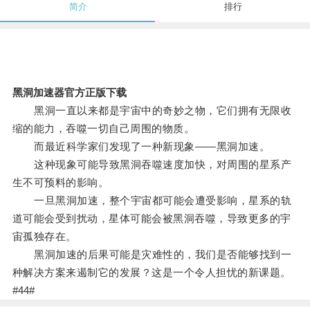
简介
排行
黑洞加速器官方正版下载
黑洞一直以来都是宇宙中的奇妙之物，它们拥有无限收
缩的能力，吞噬一切自己周围的物质。
而最近科学家们发现了一种新现象——黑洞加速。
这种现象可能导致黑洞吞噬速度加快，对周围的星系产
生不可预料的影响。
一旦黑洞加速，整个宇宙都可能会遭受影响，星系的轨
道可能会受到扰动，星体可能会被黑洞吞噬，导致更多的宇
宙孤独存在。
黑洞加速的后果可能是灾难性的，我们是否能够找到一
种解决方案来遏制它的发展？这是一个令人担忧的新课题。
#44#