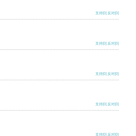
支持
[0]
反对
[0]
支持
[0]
反对
[0]
支持
[0]
反对
[0]
支持
[0]
反对
[0]
支持
[0]
反对
[0]