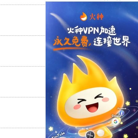
支持
[0]
反对
[0]
支持
[0]
反对
[0]
支持
[0]
反对
[0]
支持
[0]
反对
[0]