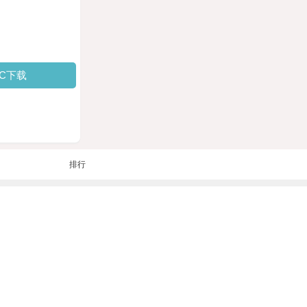
PC下载
排行