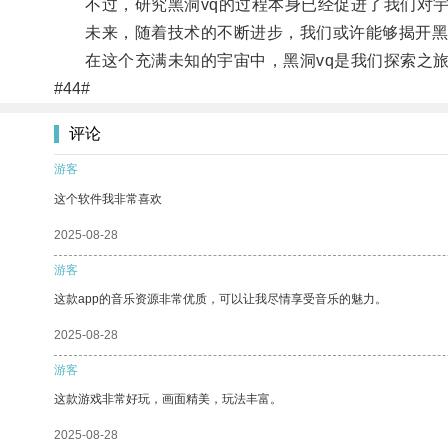
不过，研究黑洞vq的过程本身已经促进了我们对宇
未来，随着技术的不断进步，我们或许能够揭开黑洞
在这个充满未知的宇宙中，黑洞vq是我们探索之旅
#44#
评论
游客
这个软件我非常喜欢
2025-08-28
游客
这款app的音乐资源非常优质，可以让我尽情享受音乐的魅力。
2025-08-28
游客
这款游戏非常好玩，画面精美，玩法丰富。
2025-08-28