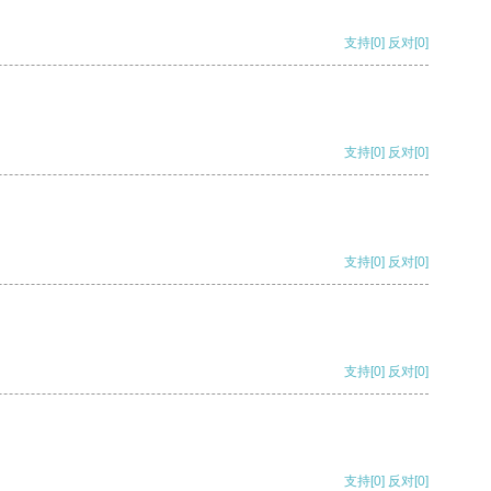
支持
[0]
反对
[0]
支持
[0]
反对
[0]
支持
[0]
反对
[0]
支持
[0]
反对
[0]
支持
[0]
反对
[0]