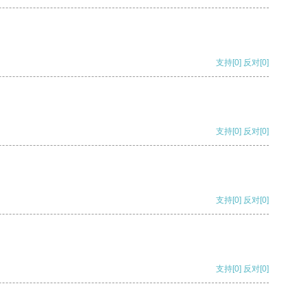
支持
[0]
反对
[0]
支持
[0]
反对
[0]
支持
[0]
反对
[0]
支持
[0]
反对
[0]