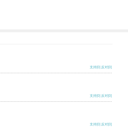
支持
[0]
反对
[0]
支持
[0]
反对
[0]
支持
[0]
反对
[0]