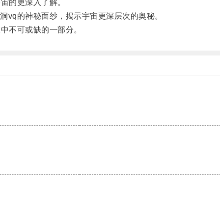
宙的更深入了解。
vq的神秘面纱，揭示宇宙更深层次的奥秘。
中不可或缺的一部分。