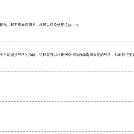
操作。我不用看说明书，就可以轻松使用这款app。
一个自动切换线路的功能，这样就可以根据网络情况自动选择最优的线路，从而获得更