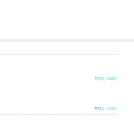
支持
[0]
反对
[0]
支持
[0]
反对
[0]