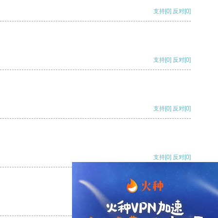
支持
[0]
反对
[0]
支持
[0]
反对
[0]
支持
[0]
反对
[0]
支持
[0]
反对
[0]
支持
[0]
反对
[0]