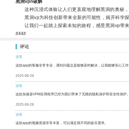
黑洞vpn破解
这种沉浸式体验让人们更直观地理解黑洞的奥秘，
黑洞vp为科技创新带来全新的可能性，揭开科学探
让我们一起踏上探索未知的旅程，感受黑洞vp带来
#44#
评论
游客
这款app的客服非常专业，遇到问题总是能够及时解决，让我能够安心工作
2025-08-28
游客
这款加速器VPM应用程序已经为我们带来了无限的隐私保护和安全性保护
2025-08-28
游客
这款app的视频资源非常丰富，可以满足我不同的娱乐需求。