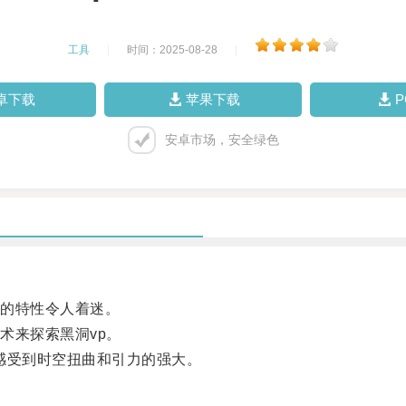
工具
|
时间：2025-08-28
|
卓下载
苹果下载
安卓市场，安全绿色
的特性令人着迷。
来探索黑洞vp。
受到时空扭曲和引力的强大。