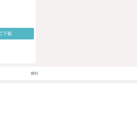
PC下载
排行