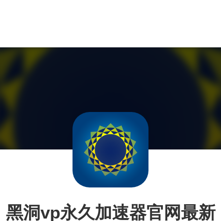
黑洞vp永久加速器官网最新