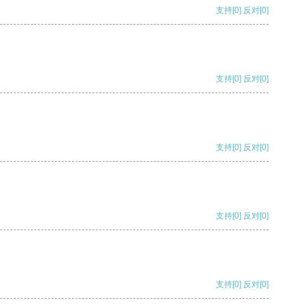
支持
[0]
反对
[0]
支持
[0]
反对
[0]
支持
[0]
反对
[0]
支持
[0]
反对
[0]
支持
[0]
反对
[0]