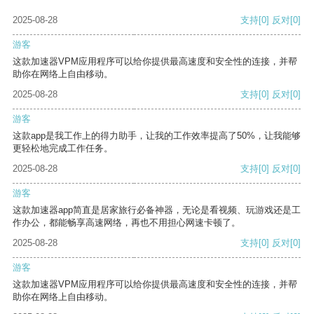
2025-08-28
支持
[0]
反对
[0]
游客
这款加速器VPM应用程序可以给你提供最高速度和安全性的连接，并帮
助你在网络上自由移动。
2025-08-28
支持
[0]
反对
[0]
游客
这款app是我工作上的得力助手，让我的工作效率提高了50%，让我能够
更轻松地完成工作任务。
2025-08-28
支持
[0]
反对
[0]
游客
这款加速器app简直是居家旅行必备神器，无论是看视频、玩游戏还是工
作办公，都能畅享高速网络，再也不用担心网速卡顿了。
2025-08-28
支持
[0]
反对
[0]
游客
这款加速器VPM应用程序可以给你提供最高速度和安全性的连接，并帮
助你在网络上自由移动。