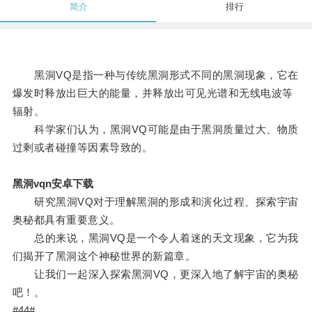
简介
排行
黑洞VQ是指一种与传统黑洞形式不同的黑洞现象，它在
爆发时释放出巨大的能量，并释放出可见光谱和无线电波等
辐射。
科学家们认为，黑洞VQ可能是由于黑洞质量过大、物质
过剩或者碰撞等因素导致的。
黑洞vqn安卓下载
研究黑洞VQ对于理解黑洞的形成和演化过程、探索宇宙
奥秘都具有重要意义。
总的来说，黑洞VQ是一个令人着迷的天文现象，它为我
们揭开了黑洞这个神秘世界的新篇章。
让我们一起深入探索黑洞VQ，更深入地了解宇宙的奥秘
吧！。
#44#