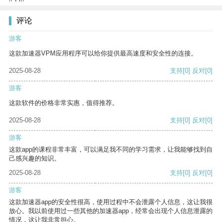
评论
游客
这款加速器VPM应用程序可以给你提供最高速度和安全性的连接。
2025-08-28
支持
[0]
反对
[0]
游客
这款软件的价格非常实惠，值得推荐。
2025-08-28
支持
[0]
反对
[0]
游客
这款app的课程非常丰富，可以满足我不同的学习需求，让我能够找到自
己感兴趣的知识。
2025-08-28
支持
[0]
反对
[0]
游客
这款加速器app的安全性很高，使用过程中不会泄露个人信息，这让我很
放心。我以前使用过一些其他的加速器app，经常会出现个人信息泄露的
情况，这让我非常担心。