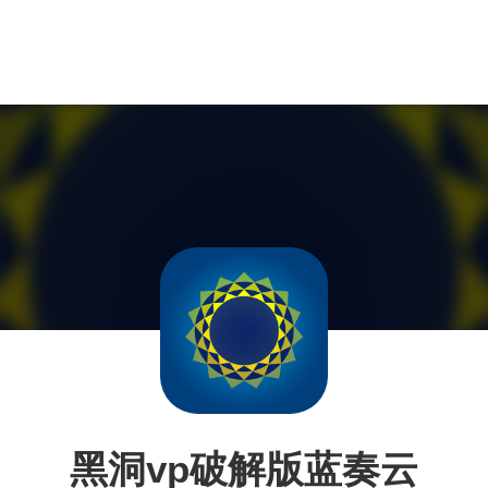
黑洞vp破解版蓝奏云