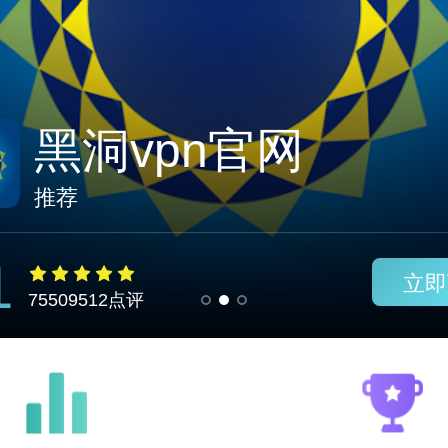
蘑菇加速器
推荐
1
立即
75509512点评